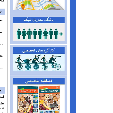
راب
ت
دس
سل
دس
ها
حم
م
است
نشا
پزش