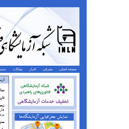
صفحه اصلی
معرفی
اخبار
مقالات
دستو
آزم
ساز
تار
زمی
فار
پزش
مدی