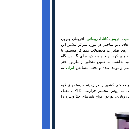
یه
،
اتریش
،
کانادا
،
رومانی
، افریقای جنوبی
 نانو ساختار در مورد تمرکز بیشتر این
 روی صادرات محصولات متمرکز هستیم. با
ظرف یکماه آینده افتتاح خواهیم کرد. چند ماه پیش برای 15 دستگاه
د نداشت به همین منظور از طریق دفتر
نتاژ و تولید شده و تحت لیسانس
ایران
به
 صنعتی کشور را در زمینه سیستمهای لایه
نشانی در خلأ شامل انواع محـفظه ها ، انواع کاتـدهای اسپاتریــنگ ،لایه نشانی به روش تبخــیر حرارتی، PLD ، تفنگ
وتاری، توربو، انواع شیرهای خلأ وغیره را