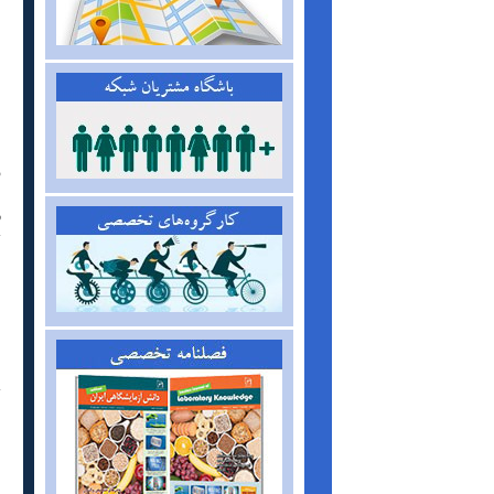
ش
و
ش
ر
ت
ا
ا
م
ا
ت