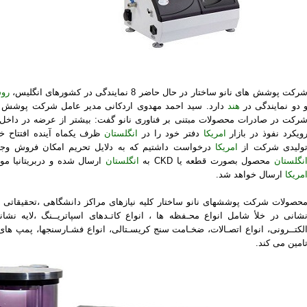
رکت پوشش های نانو ساختار در حال حاضر 8 نمایندگی در کشورهای انگلیس،
روس
 دو نمایندگی در
هند
دارد. سید احمد مهدوی اردکانی مدیر عامل شرکت پوشش های
رکت در صادرات محصولات مبتنی بر فناوری نانو گفت: بیشتر از عرضه در داخل
ویکرد نفوذ در بازار
امریکا
دفتر خود را در
انگلستان
ولیدی شرکت از
امریکا
درخواست داشتیم که به دلایل تحریم امکان فروش وجو
نگلستان
محصول بصورت قطعه یا CKD به
انگلستان
ارسال شده و دربریتانیا مو
مریکا
ارسال خواهد شد.
حصولات شرکت پوششهای نانو ساختار کلیه نیازهای مراکز دانشگاهی ،تحقیقاتی و
لکتــرونی، انواع اتصـالات، ضخـامت سنج کریسـتالی، انواع فشـارسنجها، پمپ های ر
امین می کند.