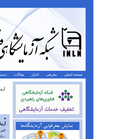
صفحه اصلی
معرفی
اخبار
مقالات
دستو
آزما
آزما
غیر
- دا