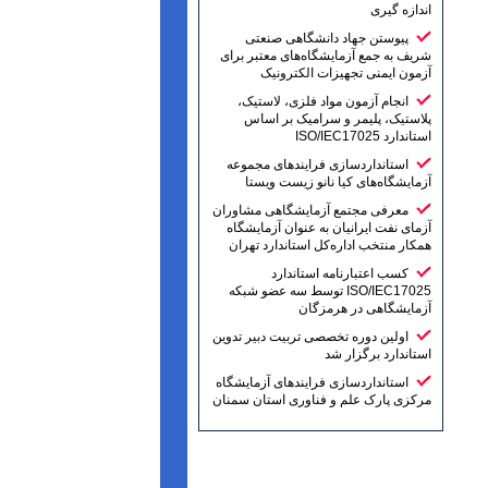
اندازه گیری
پیوستن جهاد دانشگاهی صنعتی
شریف به جمع آزمایشگاه‌های معتبر برای
آزمون ایمنی تجهیزات الکترونیک
انجام آزمون مواد فلزی، لاستیک،
پلاستیک، پلیمر و سرامیک بر اساس
استاندارد ISO/IEC17025
استانداردسازی فرایندهای مجموعه
آزمایشگاه‌های کیا نانو زیست ویستا
معرفی مجتمع آزمایشگاهی مشاوران
آزمای نفت ایرانیان به عنوان آزمایشگاه
همکار منتخب اداره‌کل استاندارد تهران
کسب اعتبارنامه استاندارد
ISO/IEC17025 توسط سه عضو شبکه
آزمایشگاهی در هرمزگان
اولین دوره تخصصی تربیت دبیر تدوین
استاندارد برگزار شد
استانداردسازی فرایندهای آزمایشگاه
مرکزی پارک علم و فناوری استان سمنان