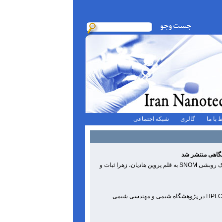
 با ما
گالری
شبکه اجتماعی
سومین کتاب کارگروه تخصصی SPM شبکه آزمایشگاهی با عنوان میکروسکوپ نوری میدان نزدیک روبشی SNOM به قلم پروین هادیان، زهرا ثبات و
کارگاه آموزش تخصصی نکات و فنون عیب یابی از سیستم های کروماتوگرافی مایع با گارایی بالا HPLC در پژوهشگاه شیمی و مهندسی شیمی