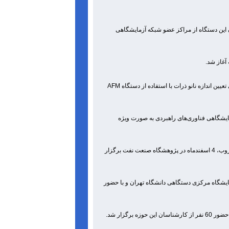
روسکوپ نیروی اتمی AFM، با حضور کارشناسان این دستگاه از مراکز عضو شبکه آزمایشگاهی
آغاز شد.
به همت اعضای کارگروه تخصصی میکروسکوپ پروبی روبشی شبکه آزمایشگاهی، استاندارد ملی تعیین اندازه نانو ذرات با استفاده از دستگاه AFM
یشگاهی فناوری‌های راهبردی به صورت ویژه
کارگاه آموزش تخصصی آشنایی با روش میکروسکوپی روبشی الکتروشیمیایی SECM و کلوین پروب، 4 اسفندماه در پژوهشگاه صنعت نفت برگزار
ری، 9 بهمن‌ماه جاری به میزبانی آزمایشگاه مرکزی دستگاهی دانشگاه تهران و با حضور