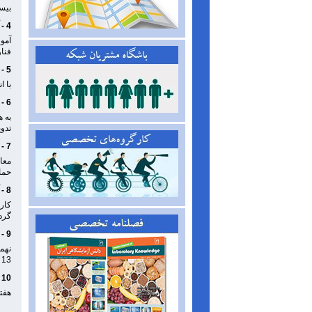
بیست
4 - آموزش تخصصی ارزیابی عدم قطعیت در اندازه‌گیری برای دستگاه AFM برگزار شد
فنا
5 - بیست و پنجمین شماره فصلنامه دانش آزمایشگاهی ایران منتشر شد
با 
6 - استاندارد ملی تعیین اندازه نانوذرات با استفاده از میکروسکوپ نیروی اتمی منتشر شد
تدو
7 - حمایت معاونت علمی و فناوری ریاست جمهوری از تشکیل و فعالیت کارگروه‌های تخصصی
معا
حما
8 - آموزش تخصصی روش میکروسکوپی روبشی الکتروشیمیایی SECM برگزار شد
گردی
9 - نهمین نشست کارگروه تخصصی TEM شبکه آزمایشگاهی برگزار شد
13 نفر از کارشناسان این حوزه برگزار شد.
10 - هفتمین نشست کارگروه تخصصی پرتو ایکس شبکه آزمایشگاهی برگزار شد
هفتمین نشس