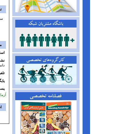
ت
سی
م
است
نشا
دان
تلف
پایگ
پست
آزما
اس