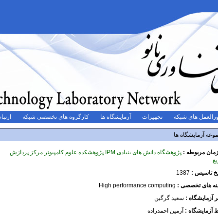
رالعمل های شبکه
تجهیزات
آزمایشگاه ها
کارگروه های تخصصی شبکه
ارتباط
وعه آزمایشگاه ها
مان مربوطه :
پژوهشگاه دانش های بنیادی IPM پژوهشکده علوم کامپیوتر مرکز پردازش
ع
یخ تاسیس :
1387
نه های تخصصی :
High performance computing
ر آزمایشگاه :
سعید گرگین
ط آزمایشگاه :
آرمین احمدزاده