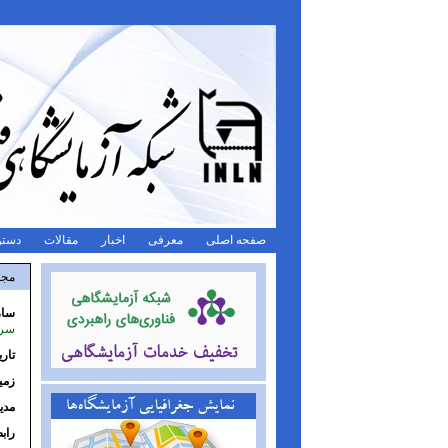
صفحه اصلی
معرفی
اخبار
مقالات
دستو
مجم
ساز
سری
تار
زمی
مدی
راب