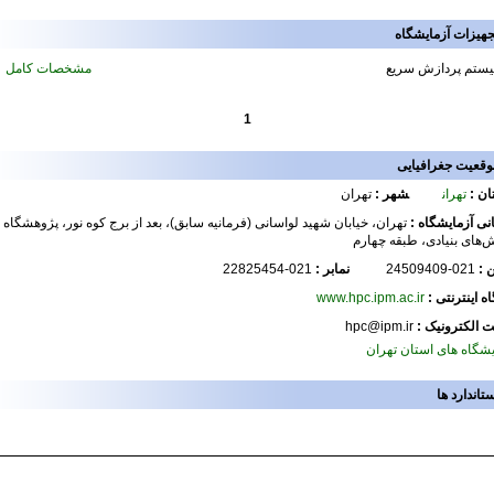
جهیزات آزمایشگاه
ستم پردازش سریع
مشخصات کامل
1
وقعیت جغرافیایی
ان :
تهران
شهر :
تهران
نی آزمایشگاه :
تهران، خیابان شهید لواسانی (فرمانیه سابق)، بعد از برج کوه نور، پژوهشگاه
ش‌های بنیادی، طبقه چهارم
ن :
021-24509409
نمابر :
021-22825454
اه اینترنتی :
www.hpc.ipm.ac.ir
 الکترونیک :
hpc@ipm.ir
یشگاه های استان تهران
تاندارد ها