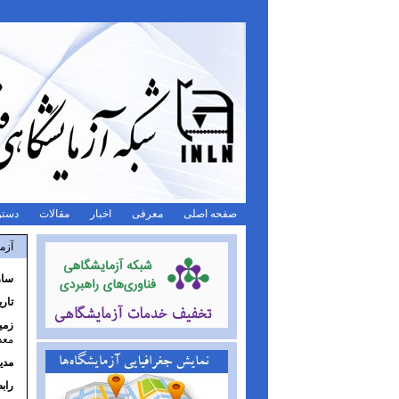
صفحه اصلی
معرفی
اخبار
مقالات
دستو
آزم
ساز
تار
زمی
معد
مدی
راب