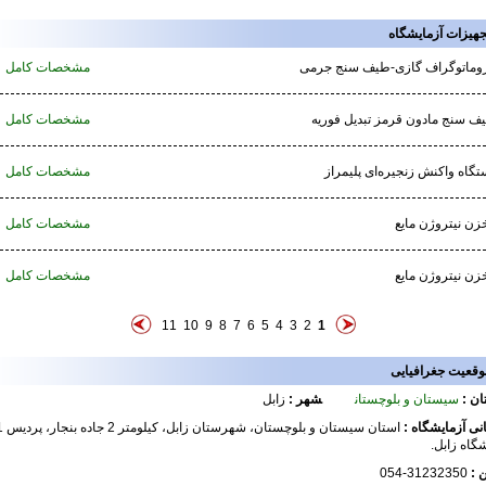
جهیزات آزمایشگاه
وماتوگراف گازی-طیف سنج جرمی
مشخصات کامل
ف سنج مادون قرمز تبدیل فوریه
مشخصات کامل
تگاه واکنش زنجیره‌ای پلیمراز
مشخصات کامل
زن نیتروژن مایع
مشخصات کامل
زن نیتروژن مایع
مشخصات کامل
11
10
9
8
7
6
5
4
3
2
1
وقعیت جغرافیایی
ان :
سیستان و بلوچستان
شهر :
زابل
نی آزمایشگاه :
استان سیستان و بلوچستان، شهرست
شگاه زابل.
ن :
31232350-054