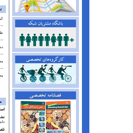
ت
کر
طی
دس
مخ
مخ
م
است
نشا
دان
تلف