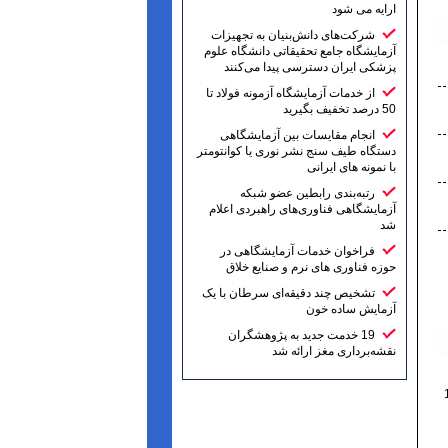
ارایه می شود
شرکت‌های دانش‌بنیان به تجهیزات
آزمایشگاه جامع تحقیقاتی دانشگاه علوم
پزشکی ایران دسترسی پیدا می‌کنند
از خدمات آزمایشگاه آزمونه فولاد تا
50 درصد تخفیف بگیرید
انجام مقایسات بین آزمایشگاهی
دستگاه طیف سنج نشر نوری یا کوانتومتر
با نمونه های ایرانی
رتبه‌بندی رابطین عضو شبکه
آزمایشگاهی فناوری‌های راهبردی اعلام
شد
فراخوان خدمات آزمایشگاهی در
حوزه فناوری های نرم و صنایع خلاق
تشخیص چند دقیقه‌ای سرطان با یک
آزمایش ساده خون
19 خدمت جدید به پژوهشگران
نقشه‌برداری مغز ارائه شد
ان زابل، کیلومتر 2 جاده بنجار، پردیس 1